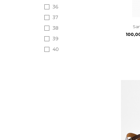
36
37
38
Prix
100,0
39
40
41
42