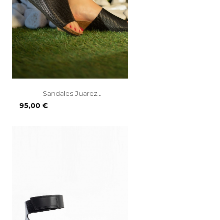
Sandales Juarez
Compensées...
Prix
95,00 €