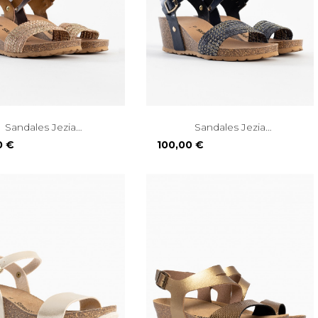
Sandales Jezia
Sandales Jezia
Compensées...
Compensées...
Prix
0 €
100,00 €