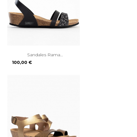
Sandales Rama
Compensées Et...
Prix
100,00 €