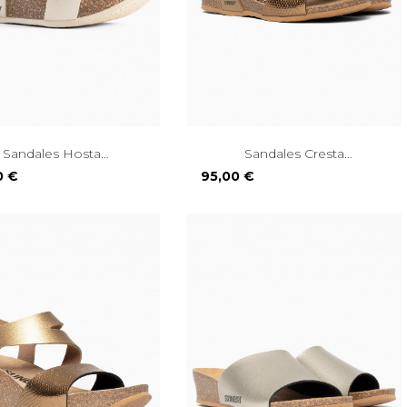
Sandales Hosta
Sandales Cresta
Compensées...
Compensées...
Prix
0 €
95,00 €