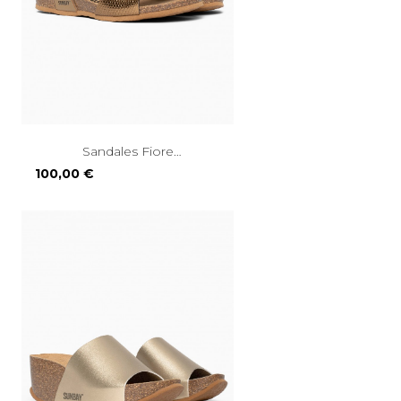
Sandales Fiore
Compensées...
Prix
100,00 €