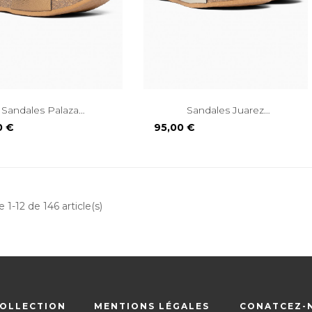
Sandales Palaza
Sandales Juarez
Compensées...
Compensées...
Prix
0 €
95,00 €
 1-12 de 146 article(s)
OLLECTION
MENTIONS LÉGALES
CONATCEZ-