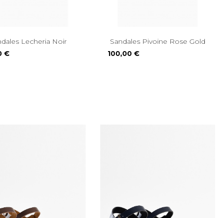
Sandales Lecheria Noir
Sandales Pivoine Rose Gold
Prix
0 €
100,00 €