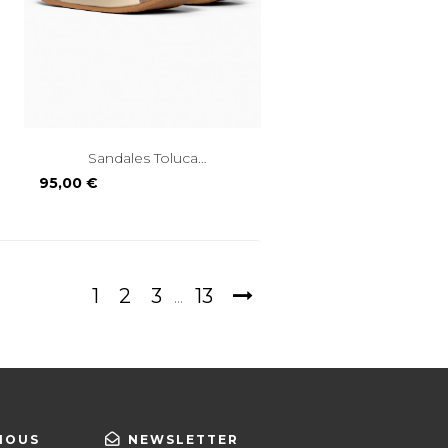
Sandales Toluca
Compensées...
Prix
95,00 €
1
2
3
13
…
NOUS
NEWSLETTER