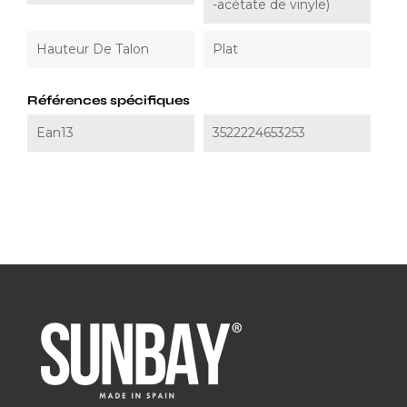
-acétate de vinyle)
Hauteur De Talon
Plat
Références spécifiques
Ean13
3522224653253