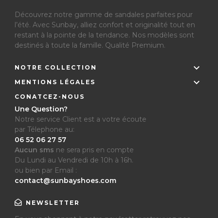
Découvrez notre gamme de sandales parfaites pour
l’été.
Avec Sunbay, alliez confort et originalité tout en
restant à la pointe de la tendance. Nos modèles sont
destinés à toute la famille. Qualité Premium.

NOTRE COLLECTION

MENTIONS LÉGALES
CONATCEZ-NOUS
Une Question?
Notre service Client est a votre écoute
par Télephone au:
06 52 06 27 57
Aucun sms
ne sera pris en compte
Du Lundi au Vendredi de 10h à 16h.
ou bien par Email :
contact@sunbayshoes.com
NEWSLETTER