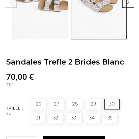
Sandales Trefle 2 Brides Blanc
70,00 €
TTC
26
27
28
29
30
TAILLE :
30
31
32
33
34
35