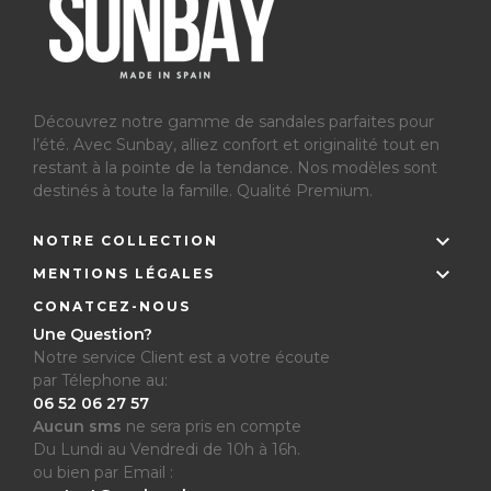
Découvrez notre gamme de sandales parfaites pour
l’été.
Avec Sunbay, alliez confort et originalité tout en
restant à la pointe de la tendance. Nos modèles sont
destinés à toute la famille. Qualité Premium.

NOTRE COLLECTION

MENTIONS LÉGALES
CONATCEZ-NOUS
Une Question?
Notre service Client est a votre écoute
par Télephone au:
06 52 06 27 57
Aucun sms
ne sera pris en compte
Du Lundi au Vendredi de 10h à 16h.
ou bien par Email :