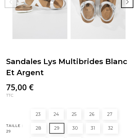
Sandales Lys Multibrides Blanc
Et Argent
75,00 €
TTC
23
24
25
26
27
TAILLE :
28
29
30
31
32
29