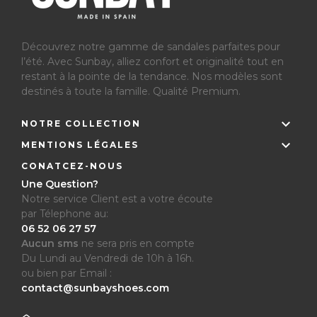
Découvrez notre gamme de sandales parfaites pour
l’été.
Avec Sunbay, alliez confort et originalité tout en
restant à la pointe de la tendance. Nos modèles sont
destinés à toute la famille. Qualité Premium.

NOTRE COLLECTION

MENTIONS LÉGALES
CONATCEZ-NOUS
Une Question?
Notre service Client est a votre écoute
par Télephone au:
06 52 06 27 57
Aucun sms
ne sera pris en compte
Du Lundi au Vendredi de 10h à 16h.
ou bien par Email :
contact@sunbayshoes.com