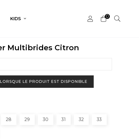
0
KIDS
r Multibrides Citron
LORSQUE LE PRODUIT EST DISPONIBLE
28
29
30
31
32
33