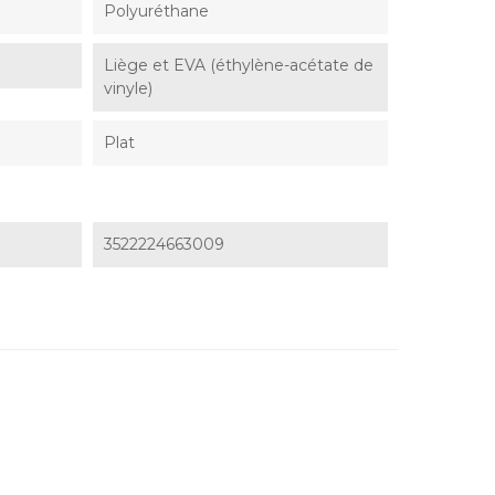
Polyuréthane
Liège et EVA (éthylène-acétate de
vinyle)
Plat
3522224663009