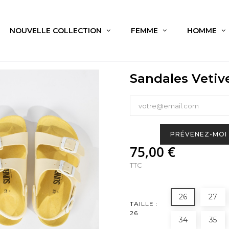
NOUVELLE COLLECTION
FEMME
HOMME
Sandales Vetive
PRÉVENEZ-MOI 
75,00 €
TTC
26
27
TAILLE :
26
34
35