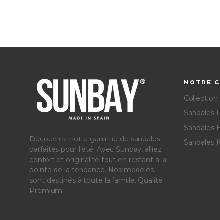
NOTRE C
Collection
Sandales
Sandales
Découvrez notre gamme de sandales
Sandales K
parfaites pour l’été.
Avec Sunbay, alliez
confort et originalité tout en restant à la
pointe de la tendance. Nos modèles
sont destinés à toute la famille. Qualité
Premium.