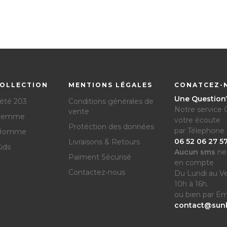
OLLECTION
MENTIONS LÉGALES
CONATCEZ-
Une Question
 été 203
Conditions générales de
Notre service C
vente
 Femme
votre écoute
Protéction des données
par Télephone 
 Homme
06 52 06 27 5
Livraisons & Retours
ids
Aucun sms
ne 
Paiment Sécurisé
en compte
Contactez-nous
Du Lundi au V
10h à 16h.
ou bien par Ema
contact@sun