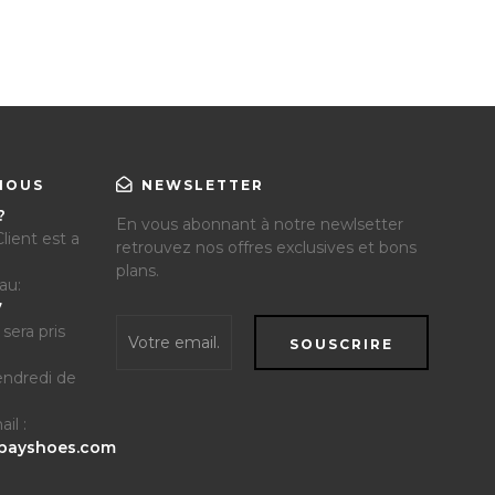
NOUS
NEWSLETTER
?
En vous abonnant à notre newlsetter
lient est a
retrouvez nos offres exclusives et bons
plans.
au:
7
sera pris
SOUSCRIRE
endredi de
il :
bayshoes.com