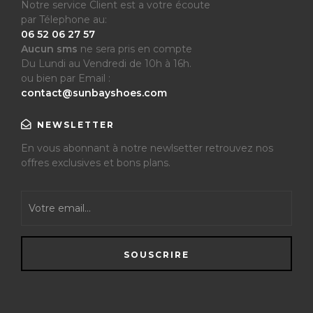
Notre service Client est a votre écoute
par Télephone au:
06 52 06 27 57
Aucun sms
ne sera pris en compte
Du Lundi au Vendredi de 10h à 16h.
ou bien par Email :
contact@sunbayshoes.com
NEWSLETTER
En vous abonnant à notre newlsetter retrouvez nos
offres exclusives et bons plans.
SOUSCRIRE