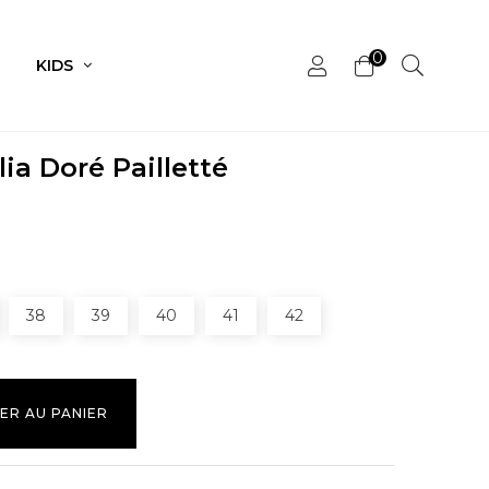
0
KIDS
ia Doré Pailletté
38
39
40
41
42
ER AU PANIER