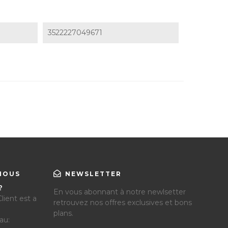
3522227049671
NOUS
NEWSLETTER
?
En vous abonnant à notre newlsetter
lient est a
retrouvez nos offres exclusives et bons
plans.
au: