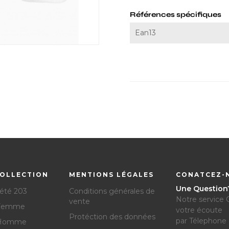
Références spécifiques
Ean13
OLLECTION
MENTIONS LÉGALES
CONATCEZ-
Une Question
 été 203
Conditions générales de
Notre service C
vente
 Femme
votre écoute
Protéction des données
par Télephone 
 Homme