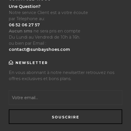
Une Question?
Notre service Client est a votre écoute
par Télephone au:
06 52 06 27 57
Aucun sms
ne sera pris en compte
Du Lundi au Vendredi de 10h à 16h.
ou bien par Email :
contact@sunbayshoes.com
NEWSLETTER
En vous abonnant à notre newlsetter retrouvez nos
offres exclusives et bons plans.
SOUSCRIRE