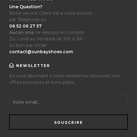
Une Question?
Notre service Client est a votre écoute
par Télephone au:
06 52 06 27 57
Aucun sms
ne sera pris en compte
Du Lundi au Vendredi de 10h à 16h.
ou bien par Email :
contact@sunbayshoes.com
NEWSLETTER
En vous abonnant à notre newlsetter retrouvez nos
offres exclusives et bons plans.
SOUSCRIRE