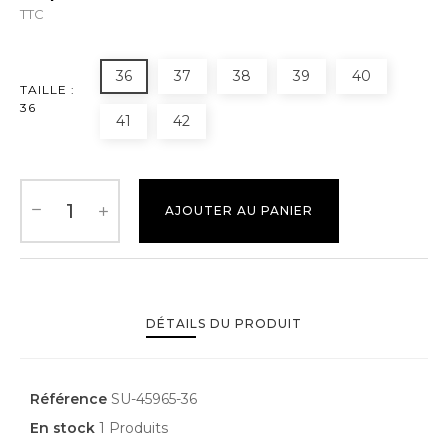
TTC
36
37
38
39
40
TAILLE :
36
41
42
AJOUTER AU PANIER
DÉTAILS DU PRODUIT
Référence
SU-45965-36
En stock
1 Produits