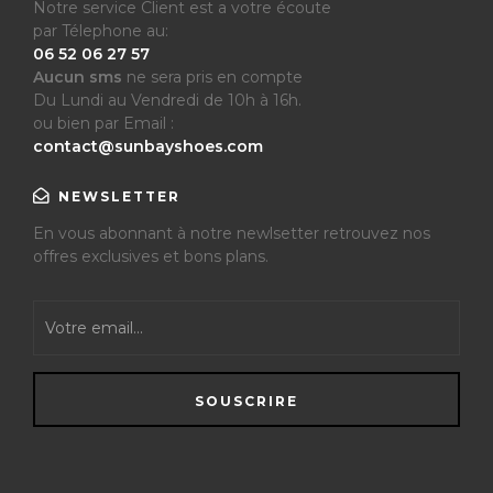
Notre service Client est a votre écoute
par Télephone au:
06 52 06 27 57
Aucun sms
ne sera pris en compte
Du Lundi au Vendredi de 10h à 16h.
ou bien par Email :
contact@sunbayshoes.com
NEWSLETTER
En vous abonnant à notre newlsetter retrouvez nos
offres exclusives et bons plans.
SOUSCRIRE