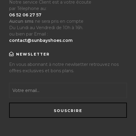
Notre service Client est a votre écoute
par Télephone au:
06 52 06 27 57
Aucun sms
ne sera pris en compte
Du Lundi au Vendredi de 10h à 16h.
ou bien par Email :
contact@sunbayshoes.com
NEWSLETTER
En vous abonnant à notre newlsetter retrouvez nos
offres exclusives et bons plans.
SOUSCRIRE