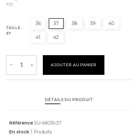
TTC
36
37
38
39
40
TAILLE :
37
41
42
AJOUTER AU PANIER
DÉTAILS DU PRODUIT
Référence
SU-46035-37
En stock
1 Produits