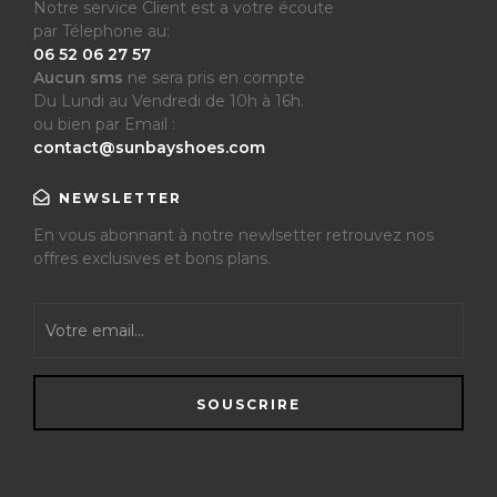
Notre service Client est a votre écoute
par Télephone au:
06 52 06 27 57
Aucun sms
ne sera pris en compte
Du Lundi au Vendredi de 10h à 16h.
ou bien par Email :
contact@sunbayshoes.com
NEWSLETTER
En vous abonnant à notre newlsetter retrouvez nos
offres exclusives et bons plans.
SOUSCRIRE